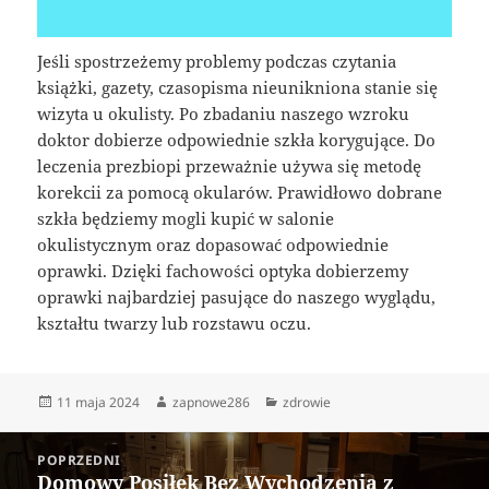
Jeśli spostrzeżemy problemy podczas czytania
książki, gazety, czasopisma nieunikniona stanie się
wizyta u okulisty. Po zbadaniu naszego wzroku
doktor dobierze odpowiednie szkła korygujące. Do
leczenia prezbiopi przeważnie używa się metodę
korekcii za pomocą okularów. Prawidłowo dobrane
szkła będziemy mogli kupić w salonie
okulistycznym oraz dopasować odpowiednie
oprawki. Dzięki fachowości optyka dobierzemy
oprawki najbardziej pasujące do naszego wyglądu,
kształtu twarzy lub rozstawu oczu.
Data
Autor
Kategorie
11 maja 2024
zapnowe286
zdrowie
publikacji
Nawigacja
POPRZEDNI
wpisu
Domowy Posiłek Bez Wychodzenia z
Poprzedni