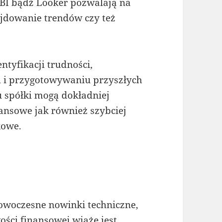
 BI bądź Looker pozwalają na
jdowanie trendów czy też
ntyfikacji trudności,
 i przygotowywaniu przyszłych
 spółki mogą dokładniej
ansowe jak również szybciej
kowe.
nowoczesne nowinki techniczne,
ości finansowej wiąże jest