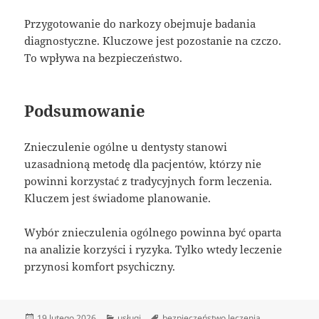
Przygotowanie do narkozy obejmuje badania
diagnostyczne. Kluczowe jest pozostanie na czczo.
To wpływa na bezpieczeństwo.
Podsumowanie
Znieczulenie ogólne u dentysty stanowi
uzasadnioną metodę dla pacjentów, którzy nie
powinni korzystać z tradycyjnych form leczenia.
Kluczem jest świadome planowanie.
Wybór znieczulenia ogólnego powinna być oparta
na analizie korzyści i ryzyka. Tylko wtedy leczenie
przynosi komfort psychiczny.
Data
Kategorie
Tagi
19 lutego 2026
usługi
bezpieczeństwo leczenia
,