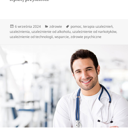
Data
Kategorie
Tagi
6 września 2024
zdrowie
pomoc
,
terapia uzależnień
,
publikacji
uzależnienia
,
uzależnienie od alkoholu
,
uzależnienie od narkotyków
,
uzależnienie od technologii
,
wsparcie
,
zdrowie psychiczne