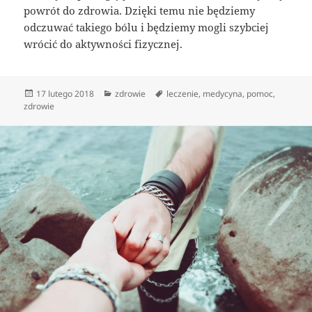
powrót do zdrowia. Dzięki temu nie będziemy
odczuwać takiego bólu i będziemy mogli szybciej
wrócić do aktywności fizycznej.
Data
Kategorie
Tagi
17 lutego 2018
zdrowie
leczenie
,
medycyna
,
pomoc
,
publikacji
zdrowie