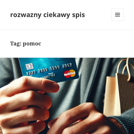
rozwazny ciekawy spis
MENU
I
WIDGETY
Tag:
pomoc