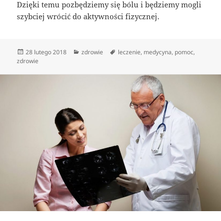
Dzięki temu pozbędziemy się bólu i będziemy mogli
szybciej wrócić do aktywności fizycznej.
Data
Kategorie
Tagi
28 lutego 2018
zdrowie
leczenie
,
medycyna
,
pomoc
,
publikacji
zdrowie