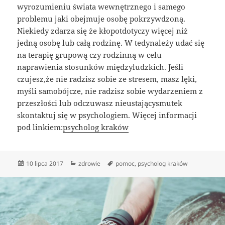
wyrozumieniu świata wewnętrznego i samego
problemu jaki obejmuje osobę pokrzywdzoną.
Niekiedy zdarza się że kłopotdotyczy więcej niż
jedną osobę lub całą rodzinę. W tedynależy udać się
na terapię grupową czy rodzinną w celu
naprawienia stosunków międzyludzkich. Jeśli
czujesz,że nie radzisz sobie ze stresem, masz lęki,
myśli samobójcze, nie radzisz sobie wydarzeniem z
przeszłości lub odczuwasz nieustającysmutek
skontaktuj się w psychologiem. Więcej informacji
pod linkiem:
psycholog kraków
Data
Kategorie
Tagi
10 lipca 2017
zdrowie
pomoc
,
psycholog kraków
publikacji