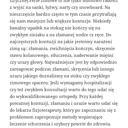
fizycznej.Ferie zimowe to nie tylko mnóstwo radości
z wyjść na sanki, łyżwy, narty czy snowboard. Na
nieszczęście bardzo często w tym czasie przytrafiają
się nam mniejsze lub większe kontuzje. Niekiedy
banalny upadek na stokug nie kończy się na
zwykłym siniaku a na złamanej nodze cz ręce. Do
najczęstszych kontuzji na jakie jesteśmy narażeni
zimą są:: złamania, zwichnięcia kończyn, skręcenie
stawu kolanowego, stłuczenia, naderwanie mięśni
czy urazy głowy. Najważniejsze jest by odpowiednio
zareagować podczas złamani, skręcenia lub innego
urazu jakiego doznaliśmy na stoku czy zwykłego
zimowego spaceru. Jeśli wymagamy hospitalizacji
czy też zwykłem konsultacji warto do tego udać się
do wykwalifikowanego ortopedy. Przy każdej
poważnej kontuzji, złamaniu i urazie warto udać się
do lekarza fizjoterapeuty, który po zapoznaniu się z
problemem zaproponuje metody wspierające
leczenie schorzenia i szybszy powrót do zdrowia.