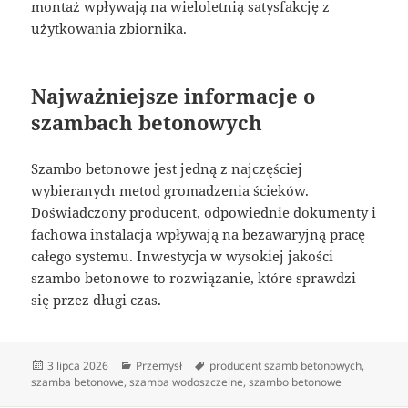
montaż wpływają na wieloletnią satysfakcję z
użytkowania zbiornika.
Najważniejsze informacje o
szambach betonowych
Szambo betonowe jest jedną z najczęściej
wybieranych metod gromadzenia ścieków.
Doświadczony producent, odpowiednie dokumenty i
fachowa instalacja wpływają na bezawaryjną pracę
całego systemu. Inwestycja w wysokiej jakości
szambo betonowe to rozwiązanie, które sprawdzi
się przez długi czas.
Data
Kategorie
Tagi
3 lipca 2026
Przemysł
producent szamb betonowych
,
publikacji
szamba betonowe
,
szamba wodoszczelne
,
szambo betonowe