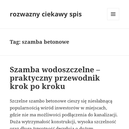
rozwazny ciekawy spis
MENU
I
WIDGETY
Tag:
szamba betonowe
Szamba wodoszczelne –
praktyczny przewodnik
krok po kroku
Szczelne szambo betonowe cieszy się niesłabnącą
popularnością wśród inwestorów w miejscach,
gdzie nie ma możliwości podłączenia do kanalizacji.
Duża wytrzymałość konstrukcji, wysoka szczelność
oraz długa żywotność decydują o dużym