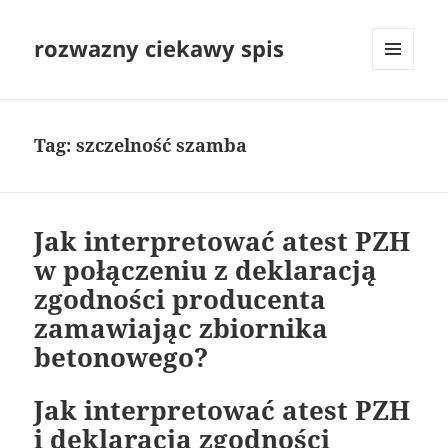
rozwazny ciekawy spis
MENU
I
WIDGETY
Tag:
szczelność szamba
Jak interpretować atest PZH
w połączeniu z deklaracją
zgodności producenta
zamawiając zbiornika
betonowego?
Jak interpretować atest PZH
i deklaracja zgodności