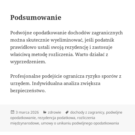
Podsumowanie
Podwójne opodatkowanie dochodów zagranicznych
można skutecznie wyeliminować, jeśli podatnik
prawidłowo ustali swoją rezydencję i zastosuje
właściwą metodę rozliczenia. Warto działać z
wyprzedzeniem.
Profesjonalne podejście ogranicza ryzyko sporów z
urzędem. Indywidualna analiza zwiększa
bezpieczeństwo.
Data
Kategorie
Tagi
3 marca 2026
zdrowie
dochody z zagranicy
,
podwójne
publikacji
opodatkowanie
,
rezydencja podatkowa
,
rozliczenia
międzynarodowe
,
umowy o unikaniu podwójnego opodatkowania