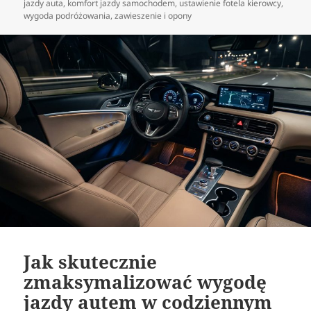
publikacji
jazdy auta
,
komfort jazdy samochodem
,
ustawienie fotela kierowcy
,
wygoda podróżowania
,
zawieszenie i opony
Jak skutecznie
zmaksymalizować wygodę
jazdy autem w codziennym