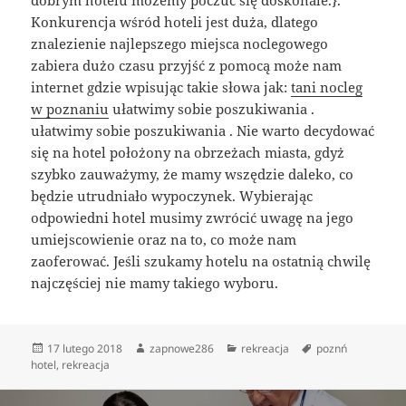
Konkurencja wśród hoteli jest duża, dlatego
znalezienie najlepszego miejsca noclegowego
zabiera dużo czasu przyjść z pomocą może nam
internet gdzie wpisując takie słowa jak:
tani nocleg
w poznaniu
ułatwimy sobie poszukiwania .
ułatwimy sobie poszukiwania . Nie warto decydować
się na hotel położony na obrzeżach miasta, gdyż
szybko zauważymy, że mamy wszędzie daleko, co
będzie utrudniało wypoczynek. Wybierając
odpowiedni hotel musimy zwrócić uwagę na jego
umiejscowienie oraz na to, co może nam
zaoferować. Jeśli szukamy hotelu na ostatnią chwilę
najczęściej nie mamy takiego wyboru.
Data
Autor
Kategorie
Tagi
17 lutego 2018
zapnowe286
rekreacja
poznń
publikacji
hotel
,
rekreacja
Nawigacja