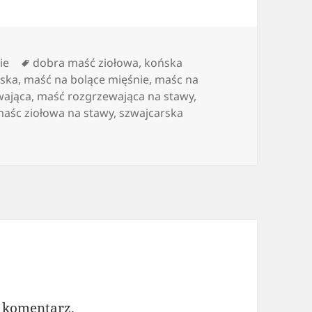
orie
Tagi
ie
dobra maść ziołowa
,
końska
ska
,
maść na bolące mięśnie
,
maśc na
wająca
,
maść rozgrzewająca na stawy
,
aśc ziołowa na stawy
,
szwajcarska
 komentarz.