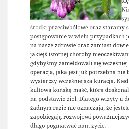
się
Ni
sy
środki przeciwbólowe oraz staramy się
postępowanie w wielu przypadkach je
na nasze zdrowie oraz zamiast dowie
jakiejś istotnej choroby nieoczekiwa
gdybyśmy zameldowali się wcześniej 
operacja, jaka jest już potrzebna ni
wystarczy wcześniejsza kuracja. Kied
kultową końską maść, która doskonal
na podstawie ziół. Dlatego wizyty u 
żadnym razie nie oznaczają, że jeste
zapobiegają rozwojowi poważniejszy
długo pogmatwać nam życie.