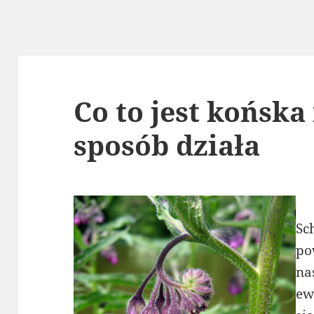
Co to jest końska
sposób działa
Sc
po
na
ew