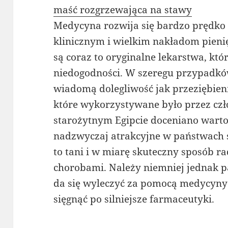
maść rozgrzewająca na stawy
Medycyna rozwija się bardzo prędko 
klinicznym i wielkim nakładom pie
są coraz to oryginalne lekarstwa, kt
niedogodności. W szeregu przypadków
wiadomą dolegliwość jak przeziębieni
które wykorzystywane było przez cz
starożytnym Egipcie doceniano wartość
nadzwyczaj atrakcyjne w państwach 
to tani i w miarę skuteczny sposób r
chorobami. Należy niemniej jednak p
da się wyleczyć za pomocą medycyny 
sięgnąć po silniejsze farmaceutyki.