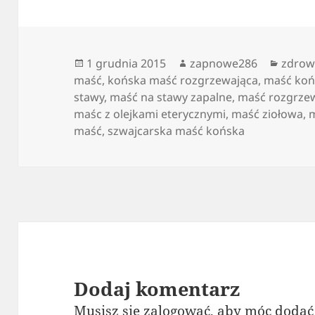
Data
Autor
Kateg
1 grudnia 2015
zapnowe286
zdrow
publikacji
maść
,
końska maść rozgrzewająca
,
maść koń
stawy
,
maść na stawy zapalne
,
maść rozgrze
maśc z olejkami eterycznymi
,
maść ziołowa
,
m
maść
,
szwajcarska maść końska
Dodaj komentarz
Musisz się
zalogować
, aby móc dodać