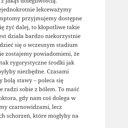
 z jakąś dolegliwością.
ejednokrotnie lekceważymy
mptomy przyjmujemy dostępne
 żyć dalej, to kłopotliwe takie
st działa bardzo niekorzystnie
dzieć się o wczesnym stadium
nie zostajemy powiadomieni, że
tak rygorystyczne środki jak
e byłyby niezbędne. Czasami
y bolą stawy – poleca się
e radzi sobie z bólem. To maść
doktora, gdy nam coś dolega w
śmy czarnowidzami, lecz
ch schorzeń, które mogłyby na