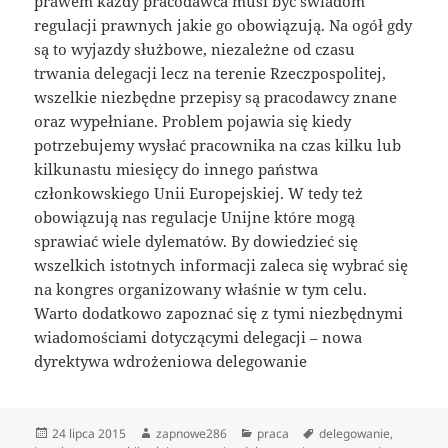
prawem każdy pracodawca musi być świadom
regulacji prawnych jakie go obowiązują. Na ogół gdy
są to wyjazdy służbowe, niezależne od czasu
trwania delegacji lecz na terenie Rzeczpospolitej,
wszelkie niezbędne przepisy są pracodawcy znane
oraz wypełniane. Problem pojawia się kiedy
potrzebujemy wysłać pracownika na czas kilku lub
kilkunastu miesięcy do innego państwa
członkowskiego Unii Europejskiej. W tedy też
obowiązują nas regulacje Unijne które mogą
sprawiać wiele dylematów. By dowiedzieć się
wszelkich istotnych informacji zaleca się wybrać się
na kongres organizowany właśnie w tym celu.
Warto dodatkowo zapoznać się z tymi niezbędnymi
wiadomościami dotyczącymi delegacji – nowa
dyrektywa wdrożeniowa delegowanie
Data
Autor
Kategorie
Tagi
24 lipca 2015
zapnowe286
praca
delegowanie
,