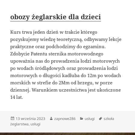
obozy żeglarskie dla dzieci
Kurs trwa jeden dzień w trakcie którego
pozyskujemy wiedzę teoretyczną, odbywamy lekcje
praktyczne oraz podchodzimy do egzaminu.
Zdobycie Patentu sternika motorowodnego
upoważnia nas do prowadzenia łodzi motorowych
po wodach śródlądowych oraz prowadzenia łodzi
motorowych o długości kadłuba do 12m po wodach
morskich w strefie do 2Mm od brzegu, w porze
dziennej. Warunkiem uczestnictwa jest ukończone
14 lat.
Data
Autor
Kategorie
Tagi
13 września 2023
zapnowe286
usługi
szkoła
publikacji
żeglarstwa
,
usługi