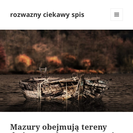
rozwazny ciekawy spis
MENU
I
WIDGETY
Mazury obejmują tereny