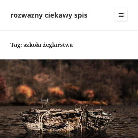
rozwazny ciekawy spis
MENU
I
WIDGETY
Tag:
szkoła żeglarstwa