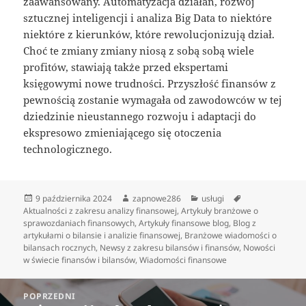
zaawansowany. Automatyzacja działań, rozwój
sztucznej inteligencji i analiza Big Data to niektóre
niektóre z kierunków, które rewolucjonizują dział.
Choć te zmiany zmiany niosą z sobą sobą wiele
profitów, stawiają także przed ekspertami
księgowymi nowe trudności. Przyszłość finansów z
pewnością zostanie wymagała od zawodowców w tej
dziedzinie nieustannego rozwoju i adaptacji do
ekspresowo zmieniającego się otoczenia
technologicznego.
Data
Autor
Kategorie
Tagi
9 października 2024
zapnowe286
usługi
publikacji
Aktualności z zakresu analizy finansowej
,
Artykuły branżowe o
sprawozdaniach finansowych
,
Artykuły finansowe blog
,
Blog z
artykułami o bilansie i analizie finansowej
,
Branżowe wiadomości o
bilansach rocznych
,
Newsy z zakresu bilansów i finansów
,
Nowości
w świecie finansów i bilansów
,
Wiadomości finansowe
Nawigacja
POPRZEDNI
wpisu