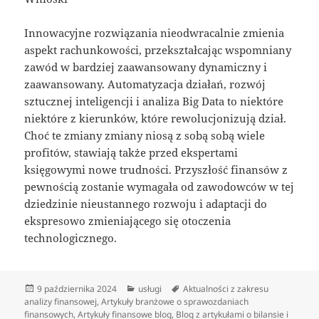
Innowacyjne rozwiązania nieodwracalnie zmienia
aspekt rachunkowości, przekształcając wspomniany
zawód w bardziej zaawansowany dynamiczny i
zaawansowany. Automatyzacja działań, rozwój
sztucznej inteligencji i analiza Big Data to niektóre
niektóre z kierunków, które rewolucjonizują dział.
Choć te zmiany zmiany niosą z sobą sobą wiele
profitów, stawiają także przed ekspertami
księgowymi nowe trudności. Przyszłość finansów z
pewnością zostanie wymagała od zawodowców w tej
dziedzinie nieustannego rozwoju i adaptacji do
ekspresowo zmieniającego się otoczenia
technologicznego.
Data
Kategorie
Tagi
9 października 2024
usługi
Aktualności z zakresu
publikacji
analizy finansowej
,
Artykuły branżowe o sprawozdaniach
finansowych
,
Artykuły finansowe blog
,
Blog z artykułami o bilansie i