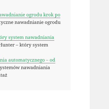
awadnianie ogrodu krok po
tyczne nawadnianie ogrodu
który system nawadniania
 Hunter – który system
nia automatycznego – od
systemów nawadniania
ntaż