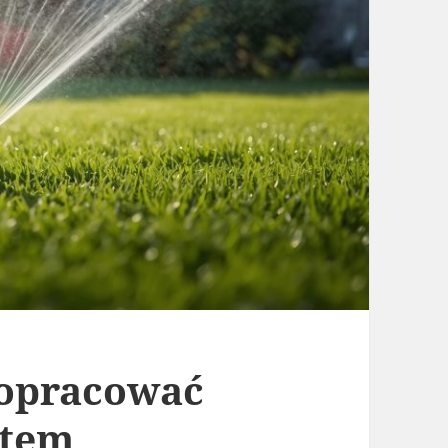
 opracować
stem