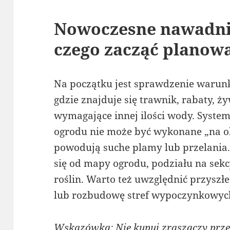
Nowoczesne nawadnia
czego zacząć planow
Na początku jest sprawdzenie warunkó
gdzie znajduje się trawnik, rabaty, ż
wymagające innej ilości wody. Syst
ogrodu nie może być wykonane „na ok
powodują suche plamy lub przelania.
się od mapy ogrodu, podziału na sekc
roślin. Warto też uwzględnić przyszł
lub rozbudowę stref wypoczynkowyc
Wskazówka: Nie kupuj zraszaczy prze