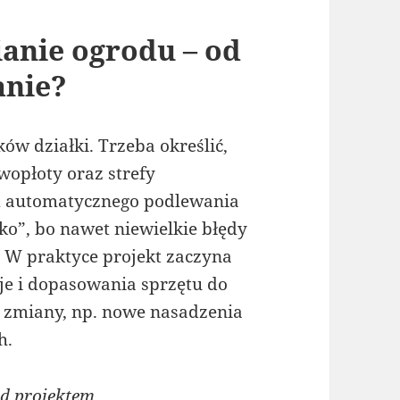
nie ogrodu – od
anie?
w działki. Trzeba określić,
ywopłoty oraz strefy
em automatycznego podlewania
o”, bo nawet niewielkie błędy
 W praktyce projekt zaczyna
je i dopasowania sprzętu do
e zmiany, np. nowe nasadzenia
h.
d projektem.