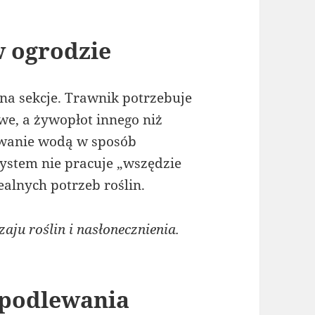
w ogrodzie
na sekcje. Trawnik potrzebuje
we, a żywopłot innego niż
owanie wodą w sposób
system nie pracuje „wszędzie
ealnych potrzeb roślin.
ju roślin i nasłonecznienia.
 podlewania