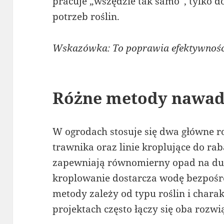
pracuje „wszędzie tak samo”, tylko d
potrzeb roślin.
Wskazówka: To poprawia efektywność 
Różne metody nawad
W ogrodach stosuje się dwa główne r
trawnika oraz linie kroplujące do ra
zapewniają równomierny opad na duż
kroplowanie dostarcza wodę bezpośr
metody zależy od typu roślin i char
projektach często łączy się oba rozw