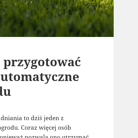
 przygotować
automatyczne
du
niania to dziś jeden z
grodu. Coraz więcej osób
ponieważ pozwala ono utrzymać