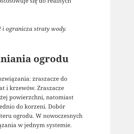
ostosowuje się do realnych
i ogranicza straty wody.
niania ogrodu
ozwiązania: zraszacze do
bat i krzewów. Zraszacze
ej powierzchni, natomiast
ednio do korzeni. Dobór
akteru ogrodu. W nowoczesnych
iązania w jednym systemie.