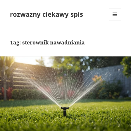
rozwazny ciekawy spis
MENU
I
WIDGETY
Tag:
sterownik nawadniania