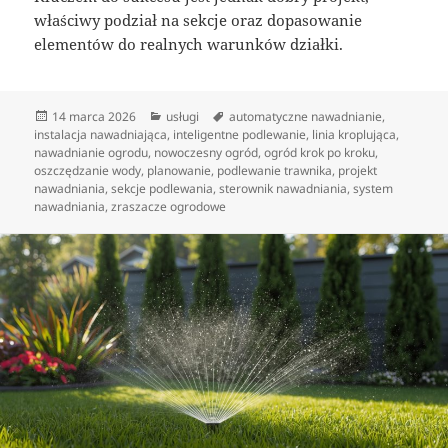
właściwy podział na sekcje oraz dopasowanie
elementów do realnych warunków działki.
Data
Kategorie
Tagi
14 marca 2026
usługi
automatyczne nawadnianie
,
publikacji
instalacja nawadniająca
,
inteligentne podlewanie
,
linia kroplująca
,
nawadnianie ogrodu
,
nowoczesny ogród
,
ogród krok po kroku
,
oszczędzanie wody
,
planowanie
,
podlewanie trawnika
,
projekt
nawadniania
,
sekcje podlewania
,
sterownik nawadniania
,
system
nawadniania
,
zraszacze ogrodowe