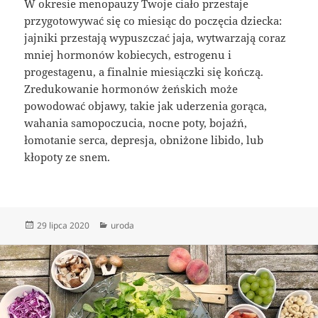
W okresie menopauzy Twoje ciało przestaje
przygotowywać się co miesiąc do poczęcia dziecka:
jajniki przestają wypuszczać jaja, wytwarzają coraz
mniej hormonów kobiecych, estrogenu i
progestagenu, a finalnie miesiączki się kończą.
Zredukowanie hormonów żeńskich może
powodować objawy, takie jak uderzenia gorąca,
wahania samopoczucia, nocne poty, bojaźń,
łomotanie serca, depresja, obniżone libido, lub
kłopoty ze snem.
Data
Kategorie
29 lipca 2020
uroda
publikacji