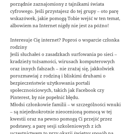
porządnie zaznajomiony z tajnikami świata
cyfrowego. Jeśli przystajesz do tej grupy – oto parę
wskazówek, jakie pomogą Tobie wejść w ten temat,
albowiem na Internet nigdy nie jest za późno!
Interesuje Cię internet? Poproś o wsparcie członka
rodziny
Jeśli słuchałeś o zasadzkach surfowania po sieci –
kradzieży tożsamości, wirusach komputerowych
oraz innych fałszach – nie zrażaj się, jakkolwiek
porozmawiaj z rodziną i bliskimi druhami o
bezpieczeństwie użytkowania portali
społecznościowych, takich jak Facebook czy
Pinterest, by nie popełnić błędu.
Młodsi członkowie familii – w szczególności wnuki
– są niejednokrotnie nieocenioną pomocą w tej
kwestii oraz na pewno pomogą Ci przejść przez
podstawy, a parę sesji szkoleniowych z ich
uczestnictwem to przy okazji świetny sposób na