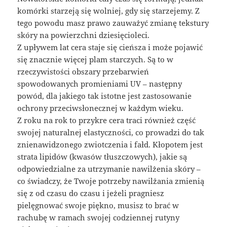
komórki starzeją się wolniej, gdy się starzejemy. Z
tego powodu masz prawo zauważyć zmianę tekstury
skóry na powierzchni dziesięcioleci.
Z upływem lat cera staje się cieńsza i może pojawić
się znacznie więcej plam starczych. Są to w
rzeczywistości obszary przebarwień
spowodowanych promieniami UV – następny
powód, dla jakiego tak istotne jest zastosowanie
ochrony przeciwsłonecznej w każdym wieku.
Z roku na rok to przykre cera traci również część
swojej naturalnej elastyczności, co prowadzi do tak
znienawidzonego zwiotczenia i fałd. Kłopotem jest
strata lipidów (kwasów tłuszczowych), jakie są
odpowiedzialne za utrzymanie nawilżenia skóry –
co świadczy, że Twoje potrzeby nawilżania zmienią
się z od czasu do czasu i jeżeli pragniesz
pielęgnować swoje piękno, musisz to brać w
rachubę w ramach swojej codziennej rutyny