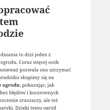
 opracować
stem
odzie
niania to dziś jeden z
ogrodu. Coraz więcej osób
ponieważ pozwala ono utrzymać
poradniku skupimy się na
e ogrodu
, pokazując, jak
, bez błędów i kosztownych
zczenie zraszaczy, ale też
omatyki. Dzięki temu ogród