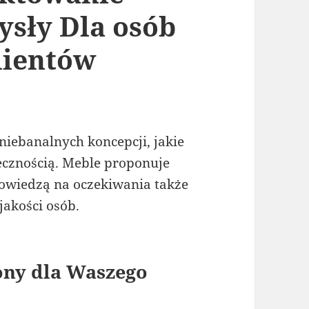
sły Dla osób
lientów
iebanalnych koncepcji, jakie
cznością. Meble proponuje
owiedzą na oczekiwania także
jakości osób.
ony dla Waszego