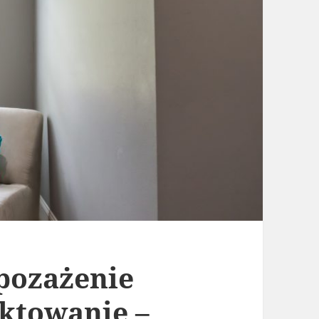
pozażenie
ektowanie –