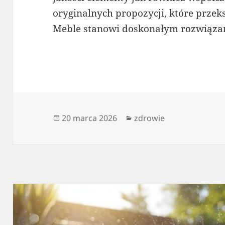
oryginalnych propozycji, które przek
Meble stanowi doskonałym rozwiąza
Data
Kategorie
20 marca 2026
zdrowie
publikacji