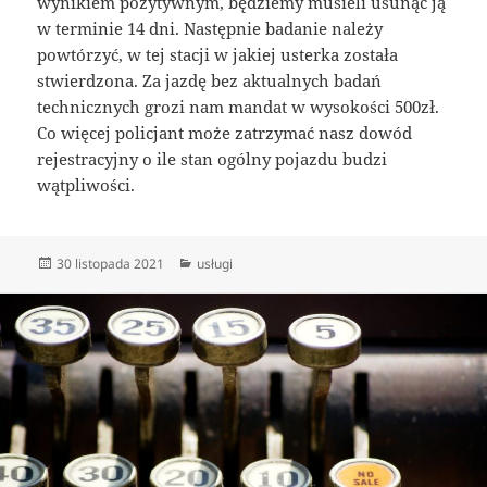
wynikiem pozytywnym, będziemy musieli usunąć ją
w terminie 14 dni. Następnie badanie należy
powtórzyć, w tej stacji w jakiej usterka została
stwierdzona. Za jazdę bez aktualnych badań
technicznych grozi nam mandat w wysokości 500zł.
Co więcej policjant może zatrzymać nasz dowód
rejestracyjny o ile stan ogólny pojazdu budzi
wątpliwości.
Data
Kategorie
30 listopada 2021
usługi
publikacji