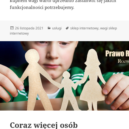
kupnem wagi warto uprzednio zastanwić się jakich
funkcjonalności potrzebujemy.
Data
Kategorie
Tagi
26 listopada 2021
usługi
sklep internetowy
,
wagi sklep
publikacji
internetowy
Coraz więcej osób